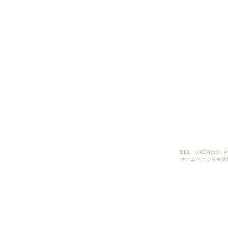
[PR] この広告は
ホームページを更新